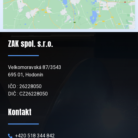
ZAK spol. s.r.o.
Velkomoravská 87/3543
695 01, Hodonín
IČO : 26228050
DIČ : CZ26228050
Kontakt
+420 518 344 842