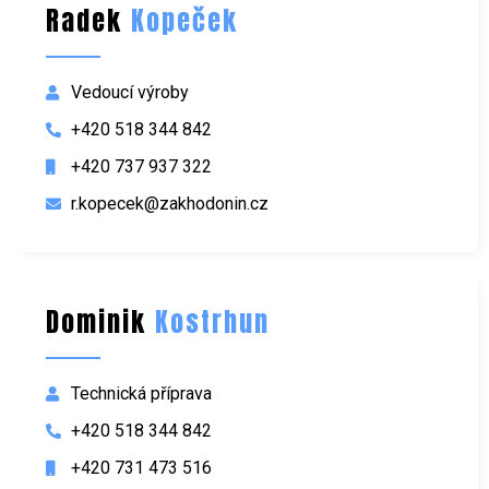
Radek
Kopeček
Vedoucí výroby
+420 518 344 842
+420 737 937 322
r.kopecek@zakhodonin.cz
Dominik
Kostrhun
Technická příprava
+420 518 344 842
+420 731 473 516