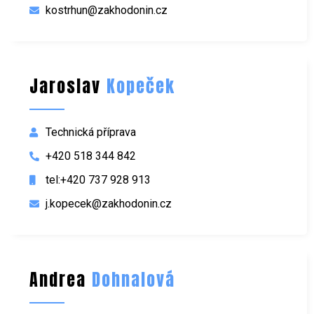
kostrhun@zakhodonin.cz
Jaroslav
Kopeček
Technická příprava
+420 518 344 842
tel:+420 737 928 913
j.kopecek@zakhodonin.cz
Andrea
Dohnalová