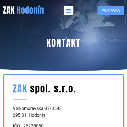
POPTÁVKA
KONTAKT
ZAK
spol. s.r.o.
Velkomoravská 87/3543
695 01, Hodonín
IČO : 26228050