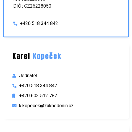
DIČ : CZ26228050
+420 518 344 842
Karel
Kopeček
Jednatel
+420 518 344 842
+420 603 512 782
k.kopecek@zakhodonin.cz