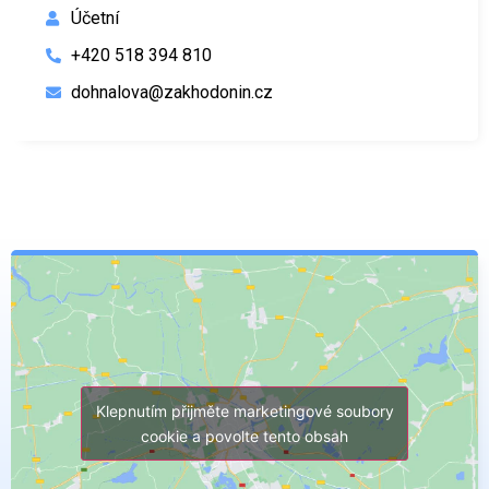
Účetní
+420 518 394 810
dohnalova@zakhodonin.cz
Klepnutím přijměte marketingové soubory
cookie a povolte tento obsah